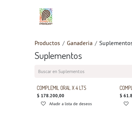
Ir al contenido
Inicio
Quiénes Som
Productos
Ganaderia
Suplemento
Suplementos
COMPLEMIL ORAL X 4 LTS
COMPL
$
178.200,00
$
61.
Añadir a lista de deseos