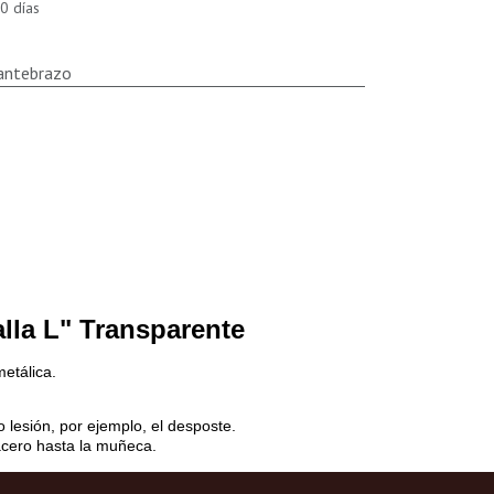
0 días
antebrazo
alla L" Transparente
metálica.
 lesión, por ejemplo, el desposte.
acero hasta la muñeca
.