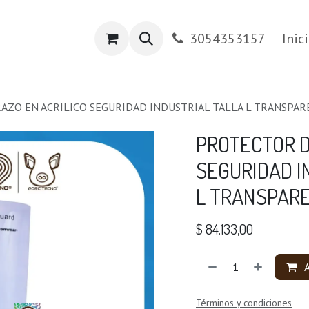
os
Tienda PRADA
Contáctenos
3054353157
Inic
AZO EN ACRILICO SEGURIDAD INDUSTRIAL TALLA L TRANSPA
PROTECTOR D
SEGURIDAD I
L TRANSPAR
$
84.133,00
A
Términos y condiciones