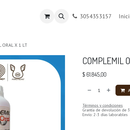
os
Tienda PRADA
Contáctenos
3054353157
Inic
 ORAL X 1 LT
COMPLEMIL OR
$
61.845,00
A
Términos y condiciones
Grantía de devolución de 3
Envío: 2-3 días laborables