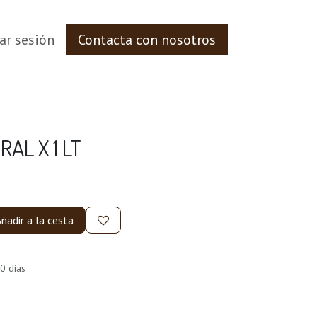
iar sesión
Contacta con nosotros
AL X 1 LT
ñadir a la cesta
0 días