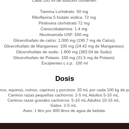
Cada 100 ml de solución contienen:
Tiamina Lorhidrato: 50 mg
Riboflavina 5 fostato sódica: 72 mg
Piridoxina clorhidrato 72 mg
Cianocobalamina: 1.4 mg
Nicotinamida USP: 550 mg
Glicerofosfato de calcio: 1.000 mg (190.7 mg de Calcio)
Glicerofosfato de Manganeso: 100 mg (24.42 mg de Manganeso)
Glicerofosfato de sodio: 1.800 mg (383.04 de Sodio)
Glicerofosfato de Potasio: 100 mg (31.5 mg de Potasio)
Excipientes c.s.p.: 100 ml
Dosis
nos, equinos, ovinos, caprinos y porcinos: 20 mL por cada 100 kg de 
Caninos razas pequeñas cachorros: 2-5 mL Adultos 5-10 mL.
Caninos razas grandes cachorros: 5-10 mL Adultos 10-15 mL.
Gatos: 2-5 mL.
Aves: 1 litro por 400 litros de agua de bebida.