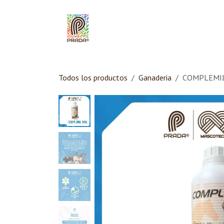
Ir al contenido
Inicio
Quiénes Som
Todos los productos
Ganaderia
COMPLEMIL